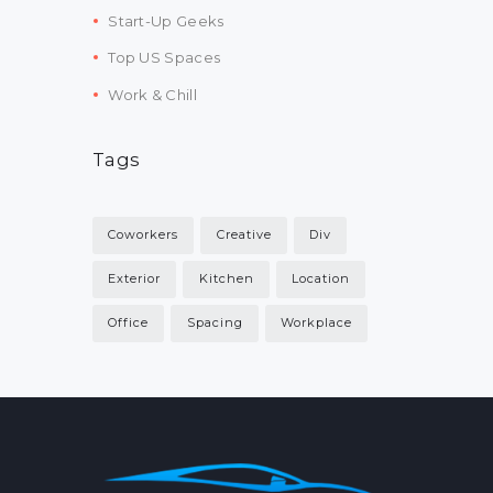
Start-Up Geeks
Top US Spaces
Work & Chill
Tags
Coworkers
Creative
Div
Exterior
Kitchen
Location
Office
Spacing
Workplace