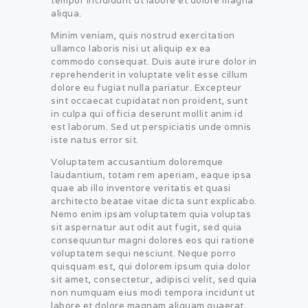
tempor incididunt ut labore et dolore magna
aliqua.
Minim veniam, quis nostrud exercitation
ullamco laboris nisi ut aliquip ex ea
commodo consequat. Duis aute irure dolor in
reprehenderit in voluptate velit esse cillum
dolore eu fugiat nulla pariatur. Excepteur
sint occaecat cupidatat non proident, sunt
in culpa qui officia deserunt mollit anim id
est laborum. Sed ut perspiciatis unde omnis
iste natus error sit.
Voluptatem accusantium doloremque
laudantium, totam rem aperiam, eaque ipsa
quae ab illo inventore veritatis et quasi
architecto beatae vitae dicta sunt explicabo.
Nemo enim ipsam voluptatem quia voluptas
sit aspernatur aut odit aut fugit, sed quia
consequuntur magni dolores eos qui ratione
voluptatem sequi nesciunt. Neque porro
quisquam est, qui dolorem ipsum quia dolor
sit amet, consectetur, adipisci velit, sed quia
non numquam eius modi tempora incidunt ut
labore et dolore magnam aliquam quaerat