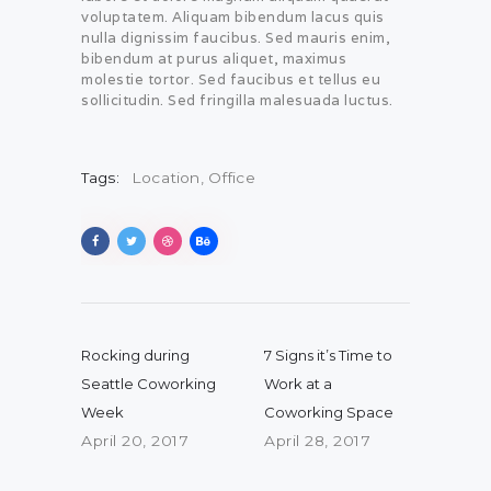
voluptatem. Aliquam bibendum lacus quis
nulla dignissim faucibus. Sed mauris enim,
bibendum at purus aliquet, maximus
molestie tortor. Sed faucibus et tellus eu
sollicitudin. Sed fringilla malesuada luctus.
Tags:
Location
,
Office
Post navigation
Previous post:
Next post:
Rocking during
7 Signs it’s Time to
Seattle Coworking
Work at a
Week
Coworking Space
April 20, 2017
April 28, 2017